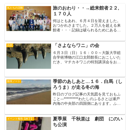
旅のおわり・・→総来館者２２,
私たちの活動
１７０人
何はともあれ、６月４日を迎えました。
おつかれさまでした。２万人を超える来
館者・・・記録は破られるためにあるの
です。●千里ニュータウン展 特別付録千
里ニュータウン展には２０，０００人以
上の人がやってきて大好評のうちに幕を
「さよならワニ」の会
自然
閉じました。しかし、み...
６月３日（日）１６：００～大阪大学総
合学術博物の江口太郎館長におこしいた
だき、マチカネワニの特別講演会をおこ
ないます。江口館長は、１．マチカネワ
ニを復元するにあたって、発掘当時の60
年代？と現在では、ワニの姿や環境がど
う違うかを２枚の絵を示...
季節のあしあと…１６．白馬（し
館長ノート
ろうま）が走る冬の海
昨日のブログ記事の天気図を見ておもふ
こと---**********わたしのふるさとは瀬戸
内海の中央部の四国側にあります。ふだ
んはほとんど波のない静かな海に面して
います。しかし、寒気団がやってくると
風が吹き、沖に一面、小さな波頭がたち
夏季展 千秋楽は 劇団 にのい
イベント報告【終了】
ます。子...
ち公演