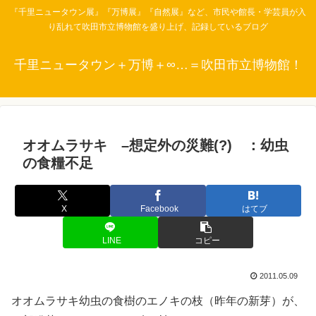
『千里ニュータウン展』『万博展』『自然展』など、市民や館長・学芸員が入
り乱れて吹田市立博物館を盛り上げ、記録しているブログ
千里ニュータウン＋万博＋∞…＝吹田市立博物館！
オオムラサキ –想定外の災難(?) ：幼虫
の食糧不足
X
Facebook
はてブ
LINE
コピー
2011.05.09
オオムラサキ幼虫の食樹のエノキの枝（昨年の新芽）が、