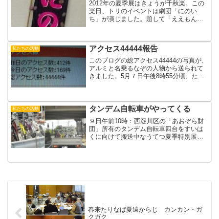
2012年の夏季展はきょうが千秋楽。この
楽日、トリのイベントは劇団「にのい
ち」が演じました。題して「ええもん見
～つけた!～山田さんちの半世紀～」昭和
31年から今年までの山田さんちの半世紀
を劇で笑わせてくれました。劇団「にの
アクセス44444報告
私たちの活動
いち」は当時の東佐...
このブログの総アクセス44444の写真が、
アルミと名乗るなぞの人物から送られて
きました。5月７日午後8時55分頃、たま
たまここをひらいたらぞろ目！！新しく
買ったデジカメで撮影されたそうです。
（ウッ）シッシッシッシッシッとつぶや
いたのかどうか...
タンデム自転車がやってくる
私たちの活動
９日午前10時：西淀川区の「あおぞら財
団」所有のタンデム自転車四台をすいは
くに向けて搬送中なうてつ夏季特別展プ
ログラムはこちらから
春来たりなば夏遠からじ カンカン・ガ
クガク