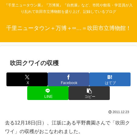
『千里ニュータウン展』『万博展』『自然展』など、市民や館長・学芸員が入
り乱れて吹田市立博物館を盛り上げ、記録しているブログ
千里ニュータウン＋万博＋∞…＝吹田市立博物館！
吹田クワイの収穫
X
Facebook
はてブ
LINE
コピー
2011.12.23
去る12月18日(日）、江坂にある平野農園さんで「吹田ク
ワイ」の収穫がおこなわれました。