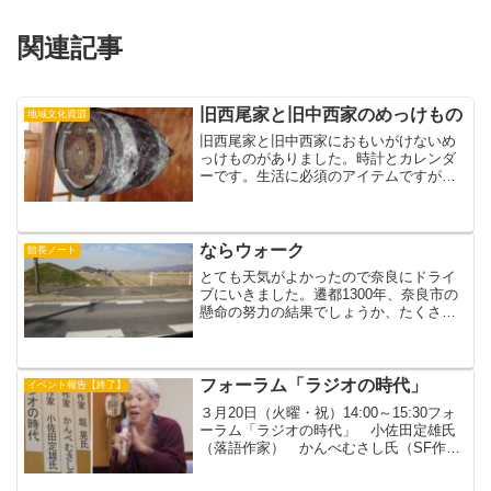
関連記事
旧西尾家と旧中西家のめっけもの
地域文化資源
旧西尾家と旧中西家におもいがけないめ
っけものがありました。時計とカレンダ
ーです。生活に必須のアイテムですが、
江戸時代のものだけに貴重です。旧西尾
家の時計は遠目には小ぶりの釣鐘かとお
もいきや、ゼンマイ仕掛けの時計のよう
なのです。しかも、文字盤...
ならウォーク
館長ノート
とても天気がよかったので奈良にドライ
ブにいきました。遷都1300年、奈良市の
懸命の努力の結果でしょうか、たくさん
の人が来ていました。なかでも、 30人ほ
どのグループの多さが目立ちました。市
報に出ていたならウォークの参加者だっ
たようです。奈良...
フォーラム「ラジオの時代」
イベント報告【終了】
３月20日（火曜・祝）14:00～15:30フォ
ーラム「ラジオの時代」 小佐田定雄氏
（落語作家） かんべむさし氏（SF作
家） 堀 晃氏（SF作家）きょうのテーマ
である小松左京のラジオ時代は1964年か