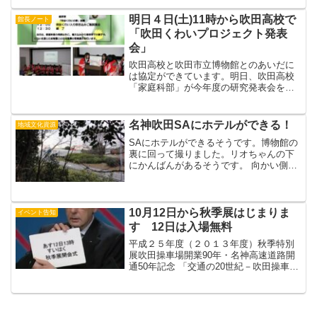
ら1970年前半のことでカンチョーは大
学...
明日４日(土)11時から吹田高校で
館長ノート
「吹田くわいプロジェクト発表
会」
吹田高校と吹田市立博物館とのあいだに
は協定ができています。明日、吹田高校
「家庭科部」が今年度の研究発表会をし
ます。 １１時
～ 開場・受付
１１時３０分～１２時 家庭科部に
名神吹田SAにホテルができる！
地域文化資源
よる発
SAにホテルができるそうです。博物館の
表
裏に回って撮りました。リオちゃんの下
①...
にかんばんがあるそうです。 向かい側
（こっちからという初夢博物館のはなし
とちがい）にたつので、直通というわけ
はないですが、防災のためもあり、とに
かく下に降りられるよ ...
10月12日から秋季展はじまりま
イベント告知
す 12日は入場無料
平成２５年度（２０１３年度）秋季特別
展吹田操車場開業90年・名神高速道路開
通50年記念 「交通の20世紀－吹田操車場
と名神高速－」オープニング・イベント
10月12日（土） 13時～１3時45分交通の
20世紀展オープニング・コンサート
演奏...