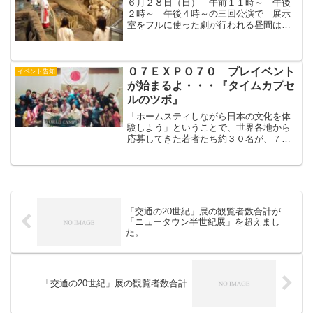
６月２８日（日） 午前１１時～ 午後
２時～ 午後４時～の三回公演で 展示
室をフルに使った劇が行われる昼間は
お客さんがおられるので 今夜 リハー
サルがあるとのことですいはくに行った
すいはくにはかなり行っているが 夜
の 第二展示場に入るのはは...
０７ＥＸＰＯ７０ プレイベント
イベント告知
が始まるよ・・・『タイムカプセ
ルのツボ』
「ホームスティしながら日本の文化を体
験しよう」ということで、世界各地から
応募してきた若者たち約３０名が、７月
から日本国内を回っています。９月１日
からは奈良県宇陀市に滞在。各都市に７
～１０日間滞在し、その町の特徴的な文
化や環境に触れるというプ...
「交通の20世紀」展の観覧者数合計が
「ニュータウン半世紀展」を超えまし
た。
「交通の20世紀」展の観覧者数合計