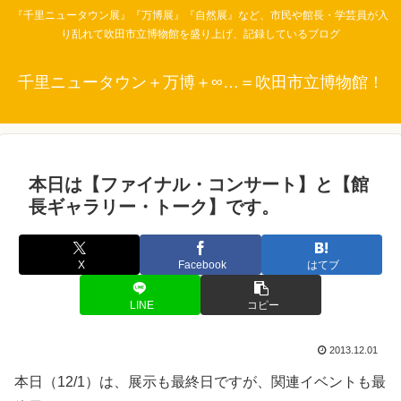
『千里ニュータウン展』『万博展』『自然展』など、市民や館長・学芸員が入
り乱れて吹田市立博物館を盛り上げ、記録しているブログ
千里ニュータウン＋万博＋∞…＝吹田市立博物館！
本日は【ファイナル・コンサート】と【館
長ギャラリー・トーク】です。
X
Facebook
はてブ
LINE
コピー
2013.12.01
本日（12/1）は、展示も最終日ですが、関連イベントも最