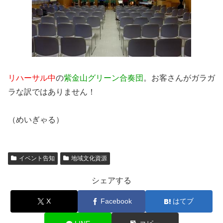
リハーサル中
の
紫金山グリーン合奏団
。お客さんがガラガ
ラな訳ではありません！
（めいぎゃる）
イベント告知
地域文化資源
シェアする
X
Facebook
はてブ