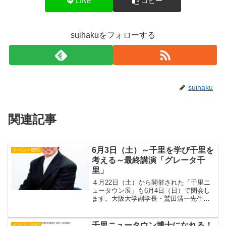
LINE
コピー
suihakuをフォローする
suihaku
関連記事
6月3日（土）～千里を学び千里を
イベント告知
考える～最終講演「グレータ千
里」
４月22日（土）から開催された「千里ニ
ュータウン展」も6月4日（日）で閉会し
ます。大阪大学副学長・鷲田清一先生の
ご講演「千里は千里眼を持てたか」で始
まった「千里を学び千里を考える」この
シリーズも最後の講演となります。万博
千里ニュータウン博士になれる！
イベント告知