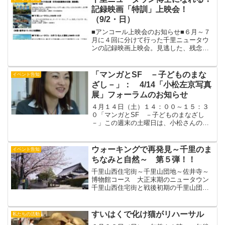
公園の万博記念機構ビ...
記録映画「特訓」上映会！
（9/2・日）
■アンコール上映会のお知らせ■６月～７
月に４回に分けて行った千里ニュータウ
ンの記録映画上映会。見逃した、残念、
もう一度という声があちらこちらから聞
こえてきたので、それにお応えすべく急
遽、アンコール上映会の開催が決定しま
「マンガとSF －子どものまな
イベント告知
した！okkunの解説...
ざし－」： 4/14「小松左京写真
展」フォーラムのお知らせ
４月１４日（土）１４：００～１５：３
０「マンガとSF －子どものまなざし
－」この週末の土曜日は、小松さんの作
品（マンガ、テレビ、映画もふくめ）に
子供たちが、どんな影響を受けたかを体
験者の立場から語ります。そのうち小松
ウォーキングで再発見～千里のま
イベント告知
さんの思想をを題材とした...
ちなみと自然～ 第５弾！！
千里山西住宅街～千里山団地～佐井寺～
博物館コース 大正末期のニュータウン
千里山西住宅街と戦後初期の千里山団
地、古いまちなみの佐井寺の旧集落を歩
き博物館を見学します。千里山は開発か
ら８０数年が建ちましたが、今も憧れの
すいはくで化け猫がリハーサル
私たちの活動
住宅街です。千里ニュータウ...