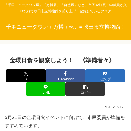
『千里ニュータウン展』『万博展』『自然展』など、市民や館長・学芸員が入
り乱れて吹田市立博物館を盛り上げ、記録しているブログ
千里ニュータウン＋万博＋∞…＝吹田市立博物館！
金環日食を観察しよう！ 《準備着々》
X
Facebook
はてブ
LINE
コピー
2012.05.17
5月21日の金環日食イベントに向けて、市民委員が準備を
すすめています。