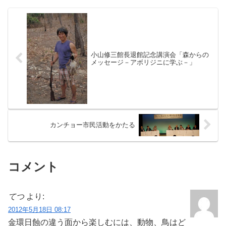
小山修三館長退館記念講演会「森からの
メッセージ－アボリジニに学ぶ－」
カンチョー市民活動をかたる
コメント
てつ
より:
2012年5月18日 08:17
金環日蝕の違う面から楽しむには、動物、鳥はど