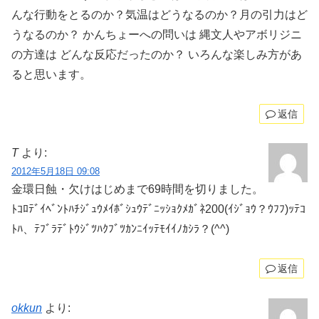
んな行動をとるのか？気温はどうなるのか？月の引力はど
うなるのか？ かんちょーへの問いは 縄文人やアボリジニ
の方達は どんな反応だったのか？ いろんな楽しみ方があ
ると思います。
返信
T
より:
2012年5月18日 09:08
金環日蝕・欠けはじめまで69時間を切りました。
ﾄｺﾛﾃﾞｲﾍﾞﾝﾄﾊﾁｼﾞｭｳﾒｲﾎﾞｼｭｳﾃﾞﾆｯｼｮｸﾒｶﾞﾈ200(ｲｼﾞｮｳ？ｳﾌﾌ)ｯﾃｺ
ﾄﾊ、ﾃﾌﾞﾗﾃﾞﾄｳｼﾞﾂﾊｸﾌﾞﾂｶﾝﾆｲｯﾃﾓｲｲﾉｶｼﾗ？(^^)
返信
okkun
より: