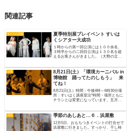
関連記事
夏季特別展プレイベント すいは
私たちの活動
くシアター大成功
１時からの第一回公演には１００余名、
３時半からの二回目公演は１３０名を超
えるお客さんがきました。（大勢の立ち
見のお客さん、お疲れさまでした）ホタ
ルのたましいが卵に入るまでの悩みとド
タバタ。演技が上手でとてもおもしろか
8月21日(土）「環境カーニバル in
自然
ったです。夏季特別展の宣...
博物館 踊ってたのしもう」 来
てね！
8月21日(土）時間：午後4時～6時30分場
所：すいはく講座室注*時間・場所ともに
チラシとは変更になっています。五月丘
同好会・四つ竹おどり・銭太鼓新志・都
呂須町だんじり、囃子・子ども三線・秩
父屋台囃子・どじょうすくい好いた連阿
季節のあしあと…６．浜屋敷
自然
波おどりﾌﾗﾀ...
12月5日、おもちつきイベントの打合せで
浜屋敷に行きました。すっかり、干し柿