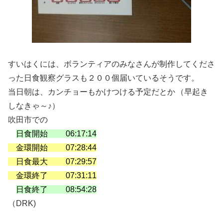
すいはくには、ボランティアのみなさんが制作してくださ
った日食観察グラスも２００個届いているそうです。
当日朝は、カンチョーもかけつける予定だとか
（早起き
しなきゃ～♪）
吹田市での
日食開始 06:17:14
金環開始 07:28:44
日食最大 07:29:57
金環終了 07:31:11
日食終了 08:54:28
（DRK)