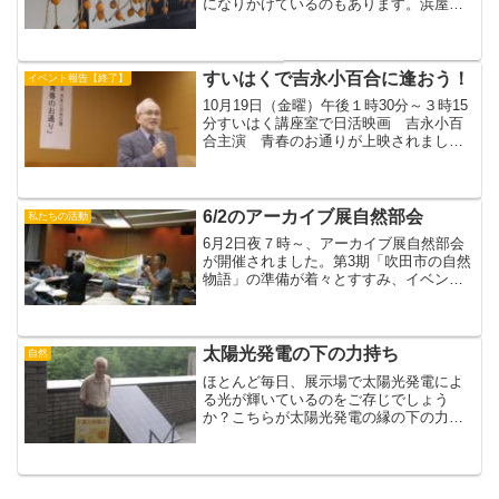
になりかけているのもあります。浜屋敷
では今年もやります、おもちつき！１２
月１２日（土）午前１０時から。申込み
不要、参加無料。みんなでついて、まる
めて、食べましょう！...
すいはくで吉永小百合に逢おう！
イベント報告【終了】
10月19日（金曜）午後１時30分～３時15
分すいはく講座室で日活映画 吉永小百
合主演 青春のお通りが上映されまし
た。千里ニュータウンで撮影された「青
春のお通り」平日にもかかわらず 多く
の方が見にこられた懐かしい風景が各所
に登場府営団地や ...
6/2のアーカイブ展自然部会
私たちの活動
6月2日夜７時～、アーカイブ展自然部会
が開催されました。第3期「吹田市の自然
物語」の準備が着々とすすみ、イベント
はほぼ決定、展示もつめの段階に入って
きました。なんといっても第３期は、夏
休みにぴったりの楽しい企画がいっぱい
ですが、その他にも講...
太陽光発電の下の力持ち
自然
ほとんど毎日、展示場で太陽光発電によ
る光が輝いているのをご存じでしょう
か？こちらが太陽光発電の縁の下の力持
ち、Hさん。現役時代の仕事のネットワー
クを生かしてS社の受光板を入手、他の部
品もなかなか簡単には手に入らないの
で、いろんなところへ行っ...