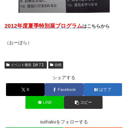
2012年度夏季特別展プログラム
はこちらから
（おーぼら）
イベント報告【終了】
自然
シェアする
X
Facebook
はてブ
LINE
コピー
suihakuをフォローする