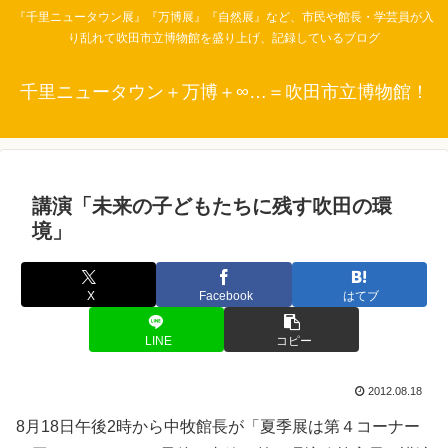
『千里ニュータウン展』『万博展』『自然展』など、市民や館長・学芸員が入
り乱れて吹田市立博物館を盛り上げ、記録しているブログ
千里ニュータウン＋万博＋∞…＝吹田市立博物館！
講演「未来の子どもたちに残す吹田の環
境」
X
Facebook
はてブ
LINE
コピー
2012.08.18
8月18日午後2時から中牧館長が「夏季展は第４コーナー