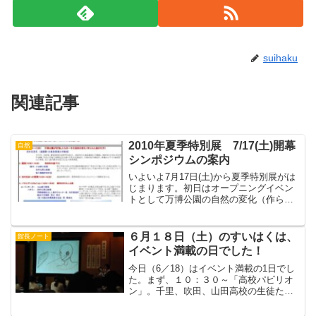
suihaku
関連記事
2010年夏季特別展 7/17(土)開幕
自然
シンポジウムの案内
いよいよ7月17日(土)から夏季特別展がは
じまります。初日はオープニングイベン
トとして万博公園の自然の変化（作られ
た森の行方)を考えます。万博公園・自然
文化園、大阪府民の森、新梅田シティの
森など多数の森の設計を手がけられた造
６月１８日（土）のすいはくは、
館長ノート
園家・元鳥取環境...
イベント満載の日でした！
今日（6／18）はイベント満載の1日でし
た。まず、１０：３０～「高校パビリオ
ン」。千里、吹田、山田高校の生徒たち
が、それぞれの学校の課題と活動、千ー
「国際学科の目指すべきもの」、 吹ー