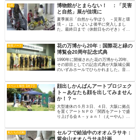
「吹田くわい」、山ー「万博」につい
博物館がとまらない！ ：「災害
自然
て、化学実験、歌や（英...
と自然」展が佳境に
夏季展示「自然から学ぼう －災害と環
境－」は、いよいよ後半に突入しまし
た。最終日まで（休館日をのぞき）イベ
ントがめじろおし。ノンストップでがん
ばります！昨日（8/9）につづき、今日
（8/10）も「タンデム自転車（＝二人乗
花の万博から20年：国際花と緑の
館長ノート
り自転車）に乗ろう」...
博覧会20周年記念式典
1990年に開催された花の万博から20年、
その節目としての記念式典が大阪城公園
のいずみホールでひらかれました。音楽
会やフラワーカーペット（注１）の図案
作成者の表彰式もありたくさんの人が来
ていました。はじめは花より団子の大阪
顔出しかんばんアートプロジェク
イベント報告【終了】
人がそんなことやっ...
ト～あなたも顔を出してみません
か！？～
大型連休の５月３日、４日、大阪に拠点
を置くアートＮＰＯ「関西をアートで盛
り上げる会Ａ－ｙａｎ！（えーやん）」
（以下Ａ－ｙａｎ！）が今年の主力イベ
ント『顔出しかんばんアートプロジェク
ト』を、博物館で開催しました。そのワ
セルフで給油中のオオムラサキ：
私たちの活動
ークショップの様子をご紹...
紫金山オオムラサキ計画