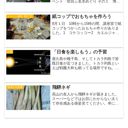
ベント「吹田三名水めぐり その１ 博物
館～佐井寺」が開催され、１３人が元気
に参加しました。案内は、吹田地学会の
YHさんとTHさん。朝９時半にすいはくに
紙コップでおもちゃを作ろう
イベント報告【終了】
集合①佐井寺東公園...
8月１日 10時から15時の間、講座室で紙
コップをつかったおもちゃ作りがありま
した。1 コケコッコー2 カエルジャン
プ3 皿回し4 パク人形5 チョロツトカ
ー6 糸電話子どもたちは以上の６つの作
品のなかから、好きなものをつくりまし
た。夏季展...
「日食を楽しもう」の予習
自然
屋久島や種子島、そしてトカラ列島で皆
既日食が近づきました。トカラ列島とい
えば戦艦大和も眠ってる場所ですね。す
いはくでも部分日食が見られるハズなの
ですが・・・すこし日食の原理について
予習をしましょう。日食は月が太陽をか
くす、月が太陽の前を通る...
飛騨ネギ
地域文化資源
高山の友人から飛騨ネギが届きました。
スーパーなどではお目にかからない太く
て存在感ある雄姿見てください。串にさ
してやきとり、太めの白髪ねぎでかき揚
げ、ワインとならチーズをかけてオープ
ンで焼くのもいいかな。心がちぢにみだ
れます。 （長江）