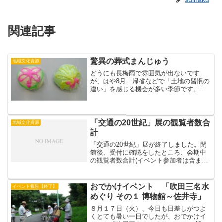
関連記事
驚異の葬式まんじゅう
地域文化資源
どうにも長梅雨で雰囲気が出ないです
が、はや8月…帰省などで「土地の習慣の
違い」を感じる機会が多い季節です。ひ
とつきほど前、会社の同僚が法事で島根
の田舎に帰り、いただいてきた「葬式饅
頭」（この場合は「法事」ですが葬式で
も使うらしい…）がとても...
「交通の20世紀」展の観覧者数合
地域文化資源
計
「交通の20世紀」展が終了しました。閉
館後、受付に確認をしたところ、会期中
の観覧者数合計(イベント参加者は含まず)
が3000人を超え、3066人(速報値)となり
ました。みなさま、本当にありがとうご
ざいました。(めいぎゃる)
おでかけイベント 「吹田三名水
イベント報告【終了】
めぐり その１ 博物館～佐井寺」
８月１７日（火）、今日も日差しがつよ
くとても暑い一日でしたが、おでかけイ