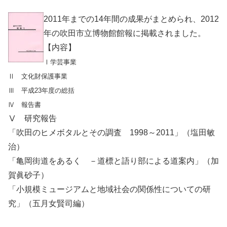
2011年までの14年間の成果がまとめられ、2012
年の吹田市立博物館館報に掲載されました。
【内容】
Ⅰ学芸事業
Ⅱ 文化財保護事業
Ⅲ 平成23年度の総括
Ⅳ 報告書
Ⅴ 研究報告
「吹田のヒメボタルとその調査 1998～2011」（塩田敏
治）
「亀岡街道をあるく －道標と語り部による道案内」（加
賀眞砂子）
「小規模ミュージアムと地域社会の関係性についての研
究」（五月女賢司編）