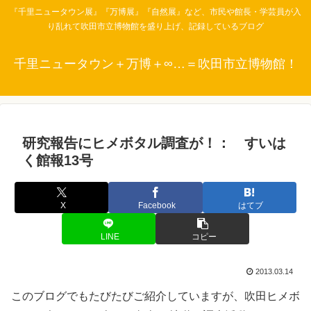
『千里ニュータウン展』『万博展』『自然展』など、市民や館長・学芸員が入
り乱れて吹田市立博物館を盛り上げ、記録しているブログ
千里ニュータウン＋万博＋∞…＝吹田市立博物館！
研究報告にヒメボタル調査が！： すいは
く館報13号
X
Facebook
はてブ
LINE
コピー
2013.03.14
このブログでもたびたびご紹介していますが、吹田ヒメボ