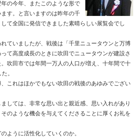
翌年の今年、またこのような形で
います。と言いますのは昨年の千
まして全国に発信できました素晴らしい展覧会でし
われていましたが、戦後は「千里ニュータウンと万博
わって高度成長のときに吹田でニュータウンが建設さ
た。吹田市では年間一万人の人口が増え、十年間で十
した。
博、これはほかでもない吹田の戦後のあゆみでござい
しましては、非常な思い出と親近感、思い入れがあり
。そのような機会を与えてくださることに厚くお礼を
どのように活性化していくのか。