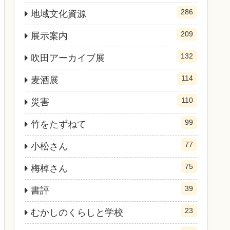
286
地域文化資源
209
展示案内
132
吹田アーカイブ展
114
麦酒展
110
災害
99
竹をたずねて
77
小松さん
75
梅棹さん
39
書評
23
むかしのくらしと学校