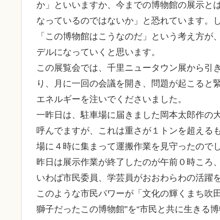
か」といいますか、今までの博物館の展示と
なっているのではないか」と恐れています。
「この博物館はこうなのだ」という考え方が
デルになっていくと思います。
この展覧会では、千里ニュータウン展から引
り、月に一回の会議を開き、問題が起こると
エネルギーを注いでくださいました。
一昨日は、駐車場に届きました岡本太郎作の
呼んでますが、これは重さが１トンを超える
場に４時に集まって運搬作業を見守ったので
昨日は展示作業が終了したのが午前０時ころ
いわば市民委員、学芸員がおおわらわの活躍
このような市民パワーが「文化の輝くまち吹田
獅子だったこの博物館”を“市民と共に生きる