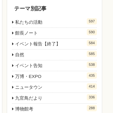
テーマ別記事
597
私たちの活動
590
館長ノート
584
イベント報告【終了】
585
自然
538
イベント告知
435
万博・EXPO
414
ニュータウン
336
九官鳥だより
288
博物館考