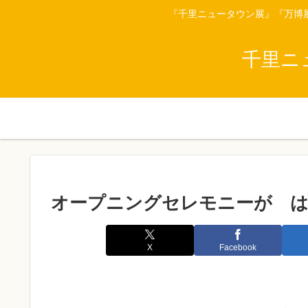
『千里ニュータウン展』『万博
千里ニ
オープニングセレモニーが 
X
Facebook