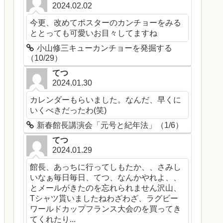
2024.02.02
今更、改めてポスターのカンチョーをみる
ととっても可愛いお目々してますね
小山修三キューカンチョーを発掘する
（10/29）
てつ
2024.01.30
カレンダーもらいました。なんだ、早くに
いくべきだったわ(笑)
新春館長講演会「元号と紀年法」（1/6）
てつ
2024.01.29
館長、あっちに行ってしもたか、、さみし
いなぁ毎日毎日、てつ、なんかやれよ、、
とメールがきたのを忘れられません沢山、
Tシャツ貰いましたねわざわざ、ラグビー
ワールドカップフランス大会のを買ってき
てくれたり...