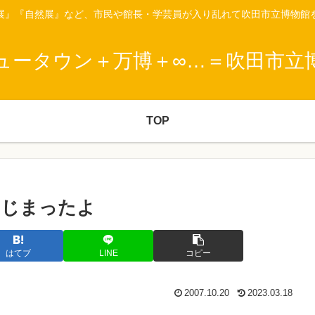
展』『自然展』など、市民や館長・学芸員が入り乱れて吹田市立博物館
ュータウン＋万博＋∞…＝吹田市立
TOP
はじまったよ
はてブ
LINE
コピー
2007.10.20
2023.03.18