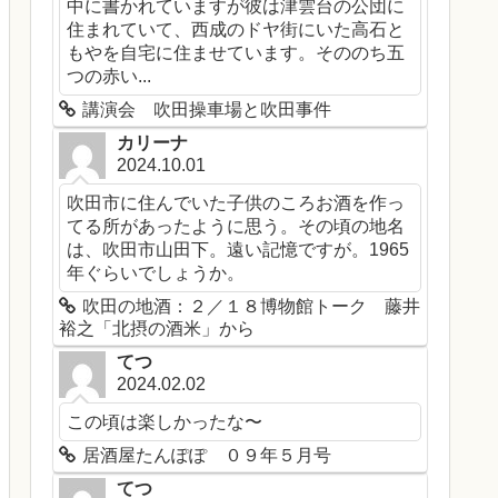
中に書かれていますが彼は津雲台の公団に
住まれていて、西成のドヤ街にいた高石と
もやを自宅に住ませています。そののち五
つの赤い...
講演会 吹田操車場と吹田事件
カリーナ
2024.10.01
吹田市に住んでいた子供のころお酒を作っ
てる所があったように思う。その頃の地名
は、吹田市山田下。遠い記憶ですが。1965
年ぐらいでしょうか。
吹田の地酒：２／１８博物館トーク 藤井
裕之「北摂の酒米」から
てつ
2024.02.02
この頃は楽しかったな〜
居酒屋たんぽぽ ０９年５月号
てつ