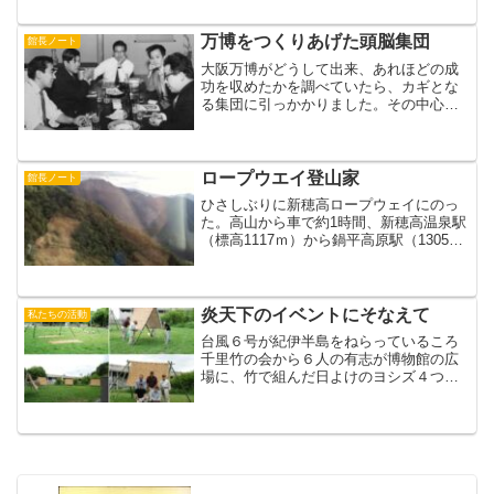
来ています。今回は、その成果を公開し
たいとおもいます。「実験展示 －－大
学生が考える博物館展示 」会期：９月５
万博をつくりあげた頭脳集団
館長ノート
日（日）～９月３０...
大阪万博がどうして出来、あれほどの成
功を収めたかを調べていたら、カギとな
る集団に引っかかりました。その中心は
やはり梅棹さん、「文明の生態史観」な
どで、はやくから国際的な場で日本の歩
むべき道を模索していたことは衆知のと
おりですが、１９６４年の...
ロープウエイ登山家
館長ノート
ひさしぶりに新穂高ロープウェイにのっ
た。高山から車で約1時間、新穂高温泉駅
（標高1117ｍ）から鍋平高原駅（1305
ｍ）まで３分、しらかば平駅間で2分歩い
てそこから７分、標高2150ｍの西穂高口
駅につく。運賃2800円だから１ｍあたり
2.7...
炎天下のイベントにそなえて
私たちの活動
台風６号が紀伊半島をねらっているころ
千里竹の会から６人の有志が博物館の広
場に、竹で組んだ日よけのヨシズ４つを
つくりました。多くの子どもたちの歓声
が待ち遠しいです。きょう（７／２１
木）１０時～ と１３時半から「親子工
作 自然の素材で楽しいク...