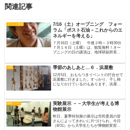
関連記事
7/16（土）オープニング フォー
イベント告知
ラム「ポスト石油－これからのエ
ネルギーを考える」
７月16日（土曜） 午後２時～３時30分
７月１６日（土曜）は、観覧無料！オー
プニングの日の講演は、地球研副所長の
佐藤洋一郎先生。すいはくでは何回か講
演をやってもらった、おなじみの方で
す。もとは農学で、ＤＮＡによるイネの
季節のあしあと…６．浜屋敷
自然
系統論や縄文クリ栽培論...
12月5日、おもちつきイベントの打合せで
浜屋敷に行きました。すっかり、干し柿
になりかけているのもあります。浜屋敷
では今年もやります、おもちつき！１２
月１２日（土）午前１０時から。申込み
不要、参加無料。みんなでついて、まる
めて、食べましょう！...
実験展示 －－大学生が考える博
館長ノート
物館展示
昨日、夏季特別展の展示は市民委員の皆
さんによってきれいに片づけられ、今日
（8/31）から大学生たちが博物館実習に