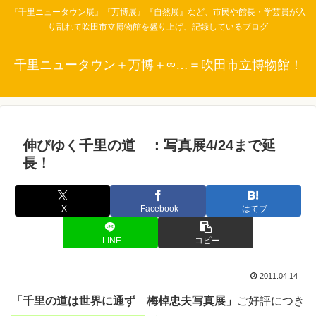
『千里ニュータウン展』『万博展』『自然展』など、市民や館長・学芸員が入
り乱れて吹田市立博物館を盛り上げ、記録しているブログ
千里ニュータウン＋万博＋∞…＝吹田市立博物館！
伸びゆく千里の道 ：写真展4/24まで延
長！
X
Facebook
はてブ
LINE
コピー
2011.04.14
「千里の道は世界に通ず 梅棹忠夫写真展」
ご好評につき