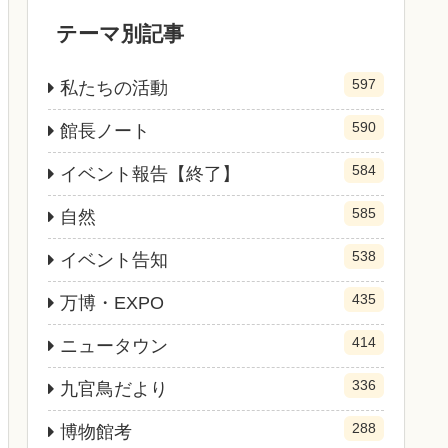
テーマ別記事
597
私たちの活動
590
館長ノート
584
イベント報告【終了】
585
自然
538
イベント告知
435
万博・EXPO
414
ニュータウン
336
九官鳥だより
288
博物館考