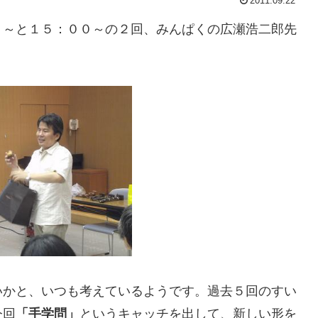
2011.09.22
０～と１５：００～の２回、みんぱくの広瀬浩二郎先
いかと、いつも考えているようです。過去５回のすい
今回
「手学問」
というキャッチを出して、新しい形を