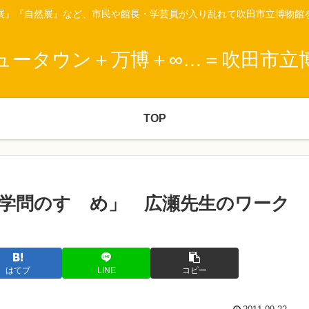
展』『自然展』など、市民や館長・学芸員が入り乱れて吹田市立博物館
ュータウン＋万博＋∞…＝吹田市立
TOP
学問のすゝめ」 広瀬先生のワーク
はてブ
LINE
コピー