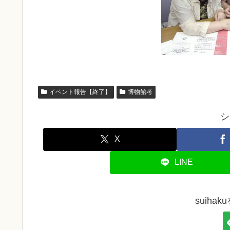
イベント報告【終了】
博物館考
シ
X
LINE
suiha