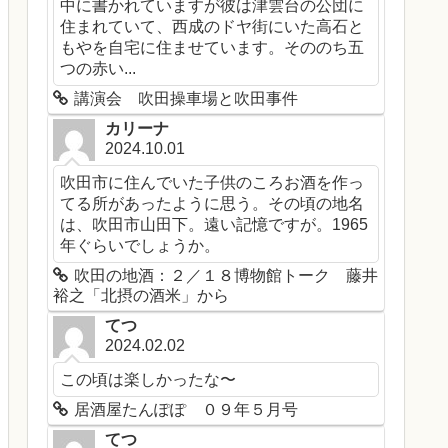
中に書かれていますが彼は津雲台の公団に
住まれていて、西成のドヤ街にいた高石と
もやを自宅に住ませています。そののち五
つの赤い...
講演会 吹田操車場と吹田事件
カリーナ
2024.10.01
吹田市に住んでいた子供のころお酒を作っ
てる所があったように思う。その頃の地名
は、吹田市山田下。遠い記憶ですが。1965
年ぐらいでしょうか。
吹田の地酒：２／１８博物館トーク 藤井
裕之「北摂の酒米」から
てつ
2024.02.02
この頃は楽しかったな〜
居酒屋たんぽぽ ０９年５月号
てつ