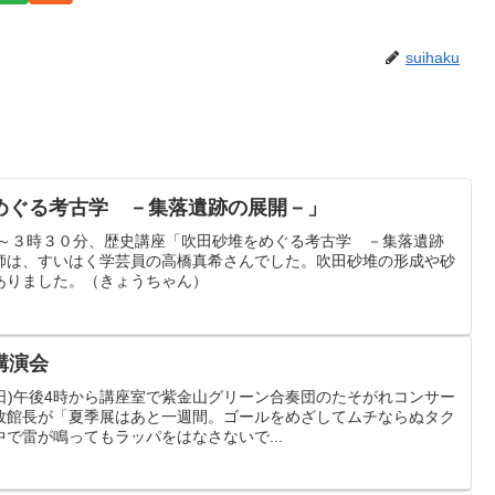
suihaku
めぐる考古学 －集落遺跡の展開－」
時～３時３０分、歴史講座「吹田砂堆をめぐる考古学 －集落遺跡
師は、すいはく学芸員の高橋真希さんでした。吹田砂堆の形成や砂
ありました。（きょうちゃん）
講演会
(日)午後4時から講座室で紫金山グリーン合奏団のたそがれコンサー
牧館長が「夏季展はあと一週間。ゴールをめざしてムチならぬタク
で雷が鳴ってもラッパをはなさないで...