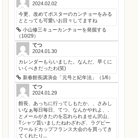
2024.02.02
今更、改めてポスターのカンチョーをみる
ととっても可愛いお目々してますね
小山修三キューカンチョーを発掘する
（10/29）
てつ
2024.01.30
カレンダーもらいました。なんだ、早くに
いくべきだったわ(笑)
新春館長講演会「元号と紀年法」（1/6）
てつ
2024.01.29
館長、あっちに行ってしもたか、、さみし
いなぁ毎日毎日、てつ、なんかやれよ、、
とメールがきたのを忘れられません沢山、
Tシャツ貰いましたねわざわざ、ラグビー
ワールドカップフランス大会のを買ってき
てくれたり...