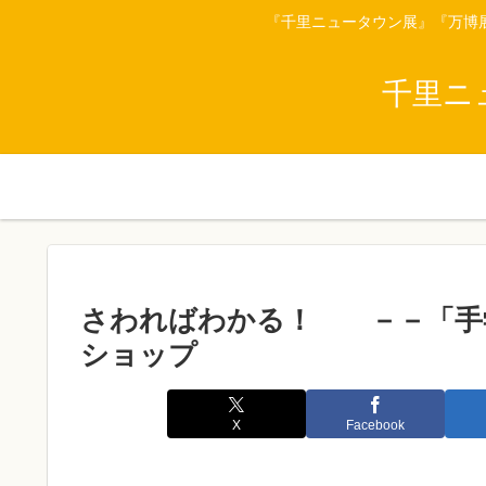
『千里ニュータウン展』『万博
千里ニ
さわればわかる！ －－「手
ショップ
X
Facebook