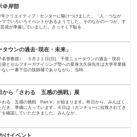
示＠岸部
部青年クリエイティブ・センターに駆けつけました。「人・つなが
ーマでいろいろイベントがあるようでした。そのなかの一つが、す
芸員が準備していました。さっそく下駄を...
ータウンの過去･現在・未来」
学名誉教授） ５月２１日(日)「千里ニュータウンの過去・現在・
出発とセルフオーガナイジング型への変身大久保先生は大学卒業後
ない一番下位の技師補でありながら、当時...
日から「さわる 五感の挑戦」展
わる 五感の挑戦 Part V」が始まります。昨日から、みんぱく
ただき、準備に入っています。今日は（カンチョーに拉致されてき
を確認していただきました。みんなが...
出かけイベント