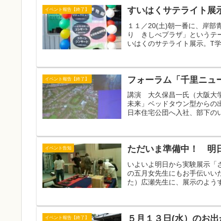
すいはくサテライト展
イベント報告【終了】
１１／20(土)朝一番に、岸
り きしべプラザ」というテ
いはくのサテライト展示。T学
フォーラム「千里ニュ
イベント報告【終了】
講演 大久保昌一氏（大阪大
未来」ベッドタウン型からの
日本住宅公団へ入社、部下のい
ただいま準備中！ 明
イベント告知
いよいよ明日から実験展示「さ
の五月女先生にもお手伝いい
た）広瀬先生に、展示のようす
５月１３日(水）のお
イベント報告【終了】