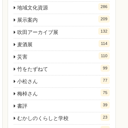
286
地域文化資源
209
展示案内
132
吹田アーカイブ展
114
麦酒展
110
災害
99
竹をたずねて
77
小松さん
75
梅棹さん
39
書評
23
むかしのくらしと学校