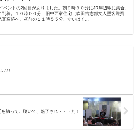
イベントの2回目がありました。朝９時３０分にJR岸辺駅に集合。
に到着。１０時００分 旧中西家住宅（吹田吉志部文人墨客迎賓
瓦窯跡へ。昼前の１１時５５分、すいはく...
♪♪♪
琶を触って、聴いて、魅了され・・・た！