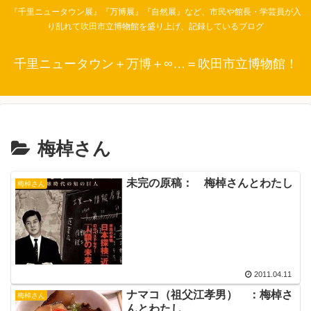
『千里ニュータウン展』『万博展』『自然展』など、市民や館長・学芸員が入
り乱れて吹田市立博物館を盛り上げ、記録しているブログ
千里ニュータウン＋万博＋∞…＝吹田市立博物館！
梅棹さん
未完の原稿： 梅棹さんとわたし
梅棹さん
2011.04.11
ナマコ（祖父江孝男） ：梅棹さ
梅棹さん
んとわたし