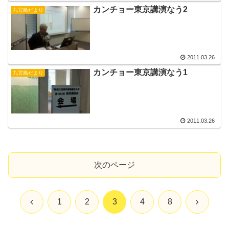
カンチョー東京講演なう2
九官鳥だより
2011.03.26
カンチョー東京講演なう1
九官鳥だより
2011.03.26
次のページ
前
次
1
2
3
4
8
へ
へ