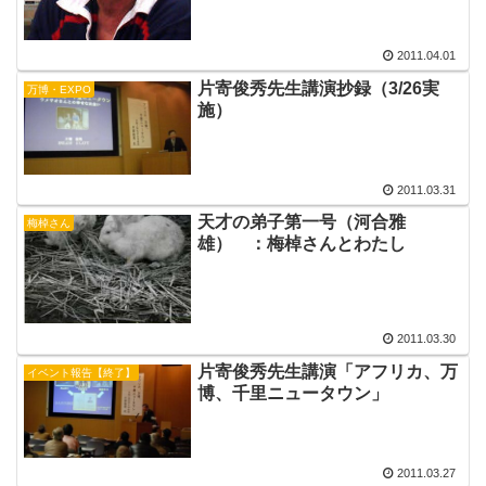
2011.04.01
片寄俊秀先生講演抄録（3/26実
万博・EXPO
施）
2011.03.31
天才の弟子第一号（河合雅
梅棹さん
雄） ：梅棹さんとわたし
2011.03.30
片寄俊秀先生講演「アフリカ、万
イベント報告【終了】
博、千里ニュータウン」
2011.03.27